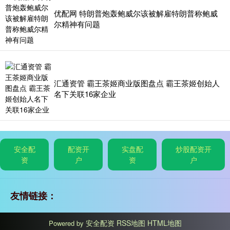
优配网 特朗普炮轰鲍威尔该被解雇特朗普称鲍威
尔精神有问题
汇通资管 霸王茶姬商业版图盘点 霸王茶姬创始人
名下关联16家企业
安全配
配资开
实盘配
炒股配资开
资
户
资
户
友情链接：
安全配资
RSS地图
HTML地图
Powered by