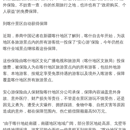
外保险。不妨查一查，你的长期旅行之地，也许也有了“政府购买、个
人获益”的免费保障。
到喀什景区自动获得保障
近期，券商中国记者在新疆喀什地区了解到，喀什自去年开始，为该
地区各旅游景点内的所有游客统一投保了“安心游”保险，今年仍然在
喀什全域景点继续着这份保障。
这份保险由喀什地区文化广播电视和旅游局（喀什地区文旅局）投保
缴费，被保险人为在喀什地区旅游景点内的所有游客，包括外地游
客、本地游客、按规定享受免票待遇的游客以及境外入喀游客，保障
覆盖喀什地区所有旅游景点。
安心游保险由人保财险喀什地区分公司承保，保障内容涵盖意外身
故、意外医疗、财产损失等责任，不管是在景区游玩不慎受伤，还是
因见义勇为、遭受火灾爆炸、拥挤踩踏、食物中毒、自然灾害等原因
造成的意外，都在保障范围内。伤亡赔偿限额最高50万元。
“由于喀什地处南疆，南疆地区地域广阔，部分景区地处高原、戈壁等
特殊地理环境，游客可能会面临一些意想不到的风险。”喀什地区文旅