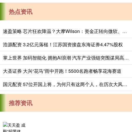
热点资讯
速盈策略 芯片狂欢降温？大摩Wilson：资金正转向微软、亚马逊等AI超算巨头
浩源配资 3.2亿元落槌！江苏国资接盘东海证券4.47%股权
掌上世界 加码智能化 拥抱AI浪潮 汽车产业强链突围谋局高质量发展
大圣证券 大兴“花马”雨中开跑！5500名跑者畅享花海赛道
国元配资 57位开国上将，为何只有这两个人，在历次大风大浪中始终没倒过？
推荐资讯