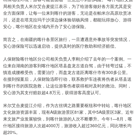
局相关负责人米尔艾合麦提江表示，为了给游客做好各方面尤其是安
全方面保障，让每一位来到喀什的游客，无论是在帕米尔高原欣赏冰
川，还是在塔克拉玛干沙漠边缘体验胡杨风情，都能玩得放心、游得
安心，喀什地区在全域内开办了安心游保险。
简言之，在南疆的喀什各景区旅行，一旦遭遇意外事故等突发情况，
安心游保险可以迅速启动，提供及时的医疗救助和经济赔偿。
人保财险喀什地区分公司相关负责人李刚介绍了去年的一个案例。一
位来自湖南的游客到喀什地区塔县盘龙古道自驾，由于转弯过猛，不
慎造成腰椎受伤，需要治疗，而盘龙古道距离喀什市有300多公里。
在接到报案后，人保财险迅即行动，联系救护车连夜将伤者从塔县送
到喀什市的医院急救，让这位游客伤者获得相对及时的救治。同时，
安心游为其支付赔款超4.8万元，获得游客高度认可。
米尔艾合麦提江介绍，作为古丝绸之路重要枢纽和中转站，喀什地区
文化旅游资源丰富，现有A级旅游景区81家，其中5A级景区3家。近年
来文旅产业发展较快，到喀什旅游的人次不断攀升。今年1—8月，喀
什地区接待旅游人次超4000万，旅游收入超过360亿元，同比增长均
超20%。