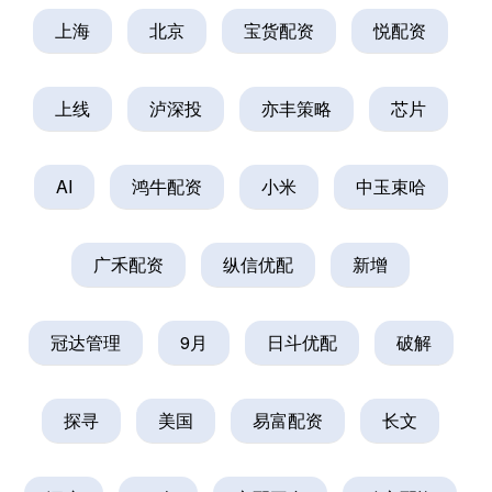
上海
北京
宝货配资
悦配资
上线
泸深投
亦丰策略
芯片
AI
鸿牛配资
小米
中玉束哈
广禾配资
纵信优配
新增
冠达管理
9月
日斗优配
破解
探寻
美国
易富配资
长文