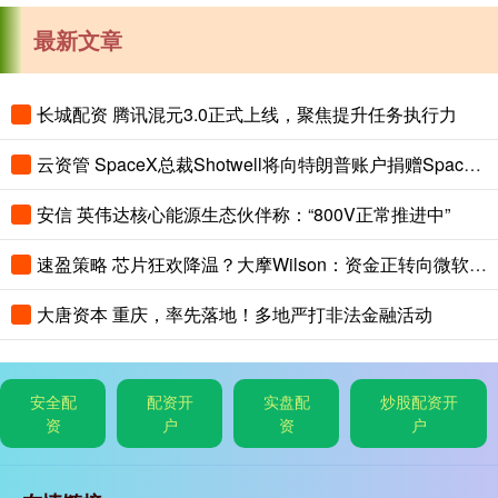
最新文章
长城配资 腾讯混元3.0正式上线，聚焦提升任务执行力
云资管 SpaceX总裁Shotwell将向特朗普账户捐赠SpaceX股票
安信 英伟达核心能源生态伙伴称：“800V正常推进中”
速盈策略 芯片狂欢降温？大摩Wilson：资金正转向微软、亚马逊等AI超算巨头
大唐资本 重庆，率先落地！多地严打非法金融活动
安全配
配资开
实盘配
炒股配资开
资
户
资
户