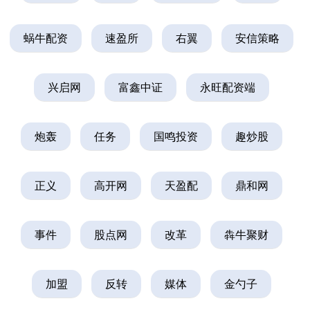
蜗牛配资
速盈所
右翼
安信策略
兴启网
富鑫中证
永旺配资端
炮轰
任务
国鸣投资
趣炒股
正义
高开网
天盈配
鼎和网
事件
股点网
改革
犇牛聚财
加盟
反转
媒体
金勺子