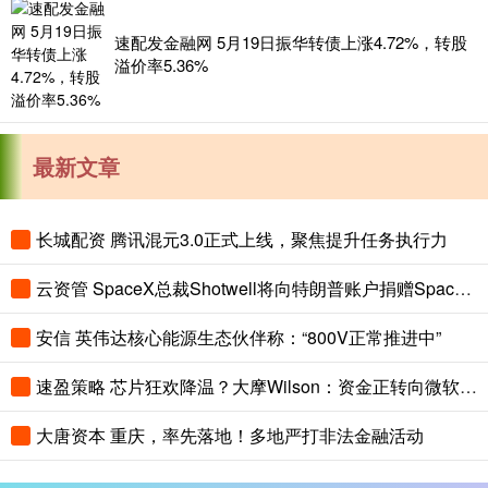
速配发金融网 5月19日振华转债上涨4.72%，转股
溢价率5.36%
最新文章
长城配资 腾讯混元3.0正式上线，聚焦提升任务执行力
云资管 SpaceX总裁Shotwell将向特朗普账户捐赠SpaceX股票
安信 英伟达核心能源生态伙伴称：“800V正常推进中”
速盈策略 芯片狂欢降温？大摩Wilson：资金正转向微软、亚马逊等AI超算巨头
大唐资本 重庆，率先落地！多地严打非法金融活动