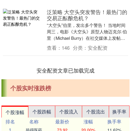
泛策略 大空头突发警告！最热门的
交易正酝酿危机？
“大空头”伯里，发出多个警告！ 当地时间
周三，电影《大空头》原型人物迈克尔·伯
里（Michael Burry）在社交媒体上发帖
称，美联储重启购买短期国债的举动，....
查看：
146
分类：
安全配资
安全配资文章已加载完成
个股实时涨跌榜
个股跌幅
个股流入
个股流出
换手率
个股涨幅
排名
名称
最新价
涨幅
换手率
1
毕得医药
73.92
20.00%
11.62%