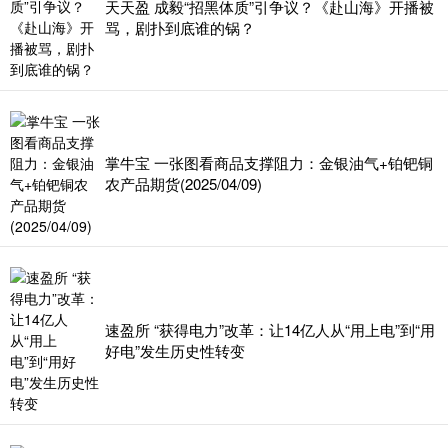
天天盈 成毅“招黑体质”引争议？《赴山海》开播被
骂，剧扑到底谁的锅？
掌牛宝 一张图看商品支撑阻力：金银油气+铂钯铜
农产品期货(2025/04/09)
速盈所 “获得电力”改革：让14亿人从“用上电”到“用
好电”发生历史性转变