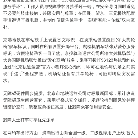
服务手环”，工作人员与视障乘客各执手环一端，在安全导引同时避免
不必要的肢体接触，兼顾实用与尊重；在国展、望京、三元桥站配置
手语翻译平板电脑，并制作便捷沟通手卡，实现“智能＋传统”双向互
补。
京港地铁在车站扶手上设置盲文标识，在换乘站设置醒目的“大黄轮
椅”候车标识，同时在所有设置升降平台、爬楼机的车站张贴爱心服务
标识，方便轮椅乘客一目了然。京投轨道运营公司所辖大兴机场线与
大兴国际机场联动推出“爱心联动”服务，乘客可拨打96123热线预约或
通过“北京轨道运营”官方小程序爱心预约，即可在地铁与机场之间实
现“手递手”全程护送，机场站还备有共享轮椅，可随时响应突发需
求。
无障碍硬件同步提质。北京市地铁运营公司对标最新国标，累计改造
无障碍卫生间逾百套，采用折叠式安全抓杆，规避轮椅剐蹭风险并预
留陪护空间，调整应急按钮高度，让残障乘客使用更安全。
残障人士打车可享优先派单
在网约车出行方面，滴滴出行面向全国一级、二级视障用户上线“盲人