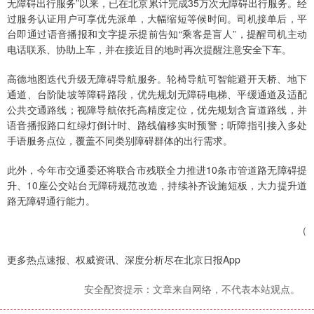
无障碍出行服务”以来，已在北京累计完成35万次无障碍出行服务。经
过服务认证用户可享优先派单，大幅缩短等候时间。司机接单后，平
台即通过语音播报和文字提示提前告知“乘客是盲人”，提醒司机主动
电话联系、协助上车，并在接近目的地时再次提醒注意安全下车。
高德地图迭代升级无障碍导航服务。轮椅导航可智能避开天桥、地下
通道、台阶陡坡等障碍路段，优先规划无障碍电梯、平缓通道及适配
公共交通路线；视障导航依托高精度定位，优先规划含盲道路线，并
语音播报路口红绿灯倒计时、路线偏移实时预警；听障指引接入多处
手语服务点位，覆盖不同类别障碍群体的出行需求。
此外，今年市交通委还将联合市残联全力推进10条市管道路无障碍提
升、10座公交站台无障碍规范改造，持续补齐设施短板，大力提升道
路无障碍通行能力。
（
更多热点速报、权威资讯、深度分析尽在北京日报App
安全配资提示：文章来自网络，不代表本站观点。