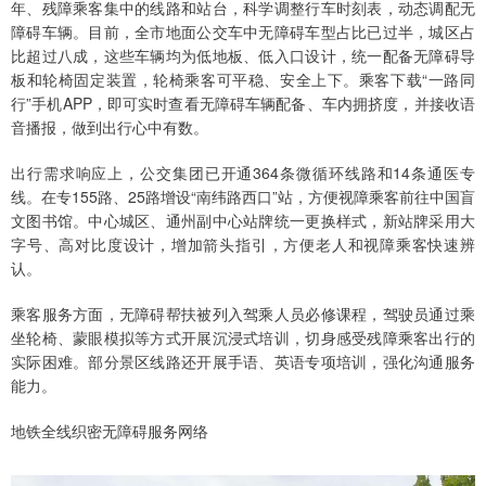
年、残障乘客集中的线路和站台，科学调整行车时刻表，动态调配无
障碍车辆。目前，全市地面公交车中无障碍车型占比已过半，城区占
比超过八成，这些车辆均为低地板、低入口设计，统一配备无障碍导
板和轮椅固定装置，轮椅乘客可平稳、安全上下。乘客下载“一路同
行”手机APP，即可实时查看无障碍车辆配备、车内拥挤度，并接收语
音播报，做到出行心中有数。
出行需求响应上，公交集团已开通364条微循环线路和14条通医专
线。在专155路、25路增设“南纬路西口”站，方便视障乘客前往中国盲
文图书馆。中心城区、通州副中心站牌统一更换样式，新站牌采用大
字号、高对比度设计，增加箭头指引，方便老人和视障乘客快速辨
认。
乘客服务方面，无障碍帮扶被列入驾乘人员必修课程，驾驶员通过乘
坐轮椅、蒙眼模拟等方式开展沉浸式培训，切身感受残障乘客出行的
实际困难。部分景区线路还开展手语、英语专项培训，强化沟通服务
能力。
地铁全线织密无障碍服务网络