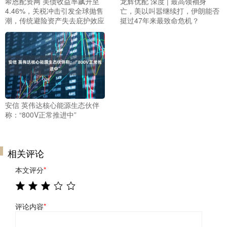
希恩配资网 美债收益率飙升至
龙辉优配 深度 | 最高领袖身
4.46%，关税冲击引发全球抛售
亡，美以叫嚣继续打，伊朗能否
潮，传统避险资产失去庇护效应
挺过47年来最致命危机？
安信 英伟达核心能源生态伙伴
称：“800V正常推进中”
相关评论
本文评分
*
评论内容
*