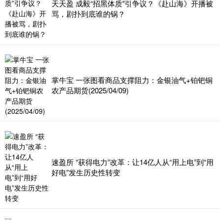
天天盈 成毅“招黑体质”引争议？《赴山海》开播被
骂，剧扑到底谁的锅？
掌牛宝 一张图看商品支撑阻力：金银油气+铂钯铜
农产品期货(2025/04/09)
速盈所 “获得电力”改革：让14亿人从“用上电”到“用
好电”发生历史性转变