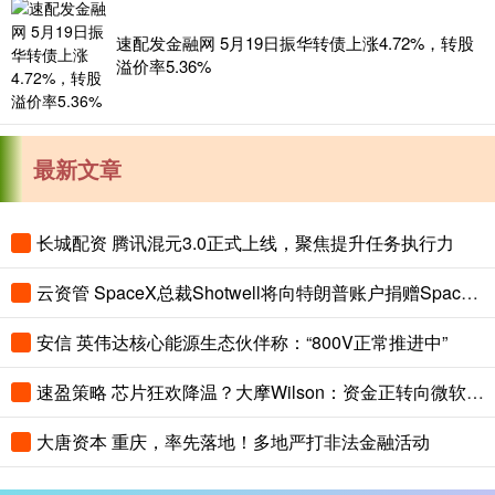
速配发金融网 5月19日振华转债上涨4.72%，转股
溢价率5.36%
最新文章
长城配资 腾讯混元3.0正式上线，聚焦提升任务执行力
云资管 SpaceX总裁Shotwell将向特朗普账户捐赠SpaceX股票
安信 英伟达核心能源生态伙伴称：“800V正常推进中”
速盈策略 芯片狂欢降温？大摩Wilson：资金正转向微软、亚马逊等AI超算巨头
大唐资本 重庆，率先落地！多地严打非法金融活动