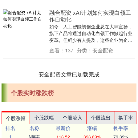
融合配资 xAI计划如何实现白领工
作自动化
如今，人工智能初创企业总在大肆宣扬，
旗下产品将通过自动化白领工作掀起行业
变革。但鲜少有人提及，这些企业为企业
客户开发此类产品时遭遇的种种挫折融合
查看：
137
分类：
安全配资
配资，或是在内部....
安全配资文章已加载完成
个股实时涨跌榜
个股跌幅
个股流入
个股流出
换手率
个股涨幅
排名
名称
最新价
涨幅
换手率
1
N展芯
116.52
396.89%
79.39%