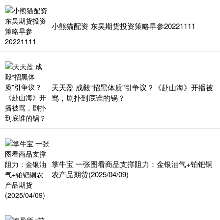
小熊猫配资 东吴期货投资策略早参20221111
天天盈 成毅“招黑体质”引争议？《赴山海》开播被
骂，剧扑到底谁的锅？
掌牛宝 一张图看商品支撑阻力：金银油气+铂钯铜
农产品期货(2025/04/09)