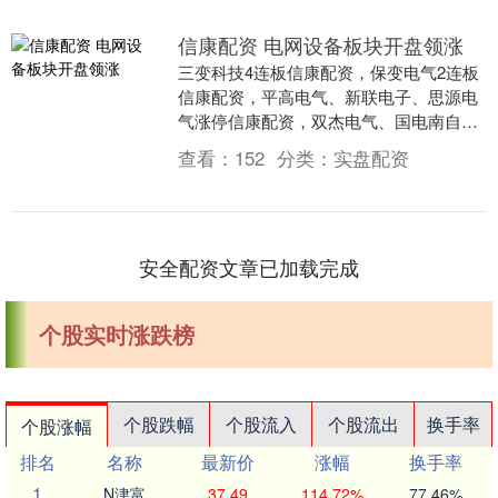
信康配资 电网设备板块开盘领涨
三变科技4连板信康配资，保变电气2连板
信康配资，平高电气、新联电子、思源电
气涨停信康配资，双杰电气、国电南自、
中国西电、安靠智电跟涨。 举报 第一财经
查看：
152
分类：
实盘配资
广告合作，....
安全配资文章已加载完成
个股实时涨跌榜
个股跌幅
个股流入
个股流出
换手率
个股涨幅
排名
名称
最新价
涨幅
换手率
1
N津富
37.49
114.72%
77.46%