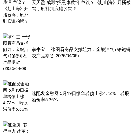
天天盈 成毅“招黑体质”引争议？《赴山海》开播被
骂，剧扑到底谁的锅？
掌牛宝 一张图看商品支撑阻力：金银油气+铂钯铜
农产品期货(2025/04/09)
速配发金融网 5月19日振华转债上涨4.72%，转股
溢价率5.36%