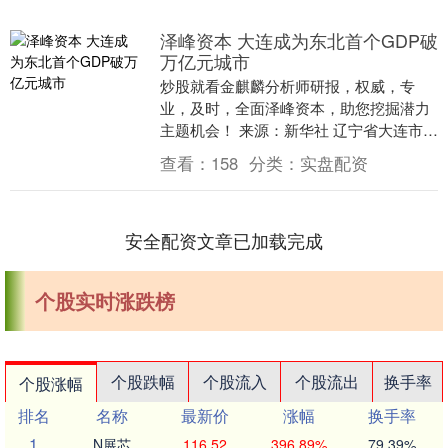
泽峰资本 大连成为东北首个GDP破
万亿元城市
炒股就看金麒麟分析师研报，权威，专
业，及时，全面泽峰资本，助您挖掘潜力
主题机会！ 来源：新华社 辽宁省大连市统
计局1月23日发布消息称，2025年，大连
查看：
158
分类：
实盘配资
市实现地....
安全配资文章已加载完成
个股实时涨跌榜
个股跌幅
个股流入
个股流出
换手率
个股涨幅
排名
名称
最新价
涨幅
换手率
1
N展芯
116.52
396.89%
79.39%