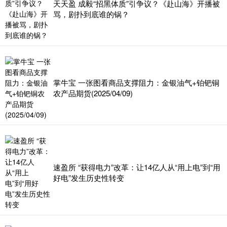
天天盈 成毅“招黑体质”引争议？《赴山海》开播被
骂，剧扑到底谁的锅？
掌牛宝 一张图看商品支撑阻力：金银油气+铂钯铜
农产品期货(2025/04/09)
速盈所 “获得电力”改革：让14亿人从“用上电”到“用
好电”发生历史性转变