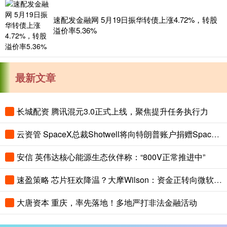
速配发金融网 5月19日振华转债上涨4.72%，转股
溢价率5.36%
最新文章
长城配资 腾讯混元3.0正式上线，聚焦提升任务执行力
云资管 SpaceX总裁Shotwell将向特朗普账户捐赠SpaceX股票
安信 英伟达核心能源生态伙伴称：“800V正常推进中”
速盈策略 芯片狂欢降温？大摩Wilson：资金正转向微软、亚马逊等AI超算巨头
大唐资本 重庆，率先落地！多地严打非法金融活动