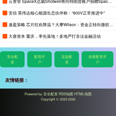
云资管 SpaceX总裁Shotwell将向特朗普账户捐赠SpaceX股票
安信 英伟达核心能源生态伙伴称：“800V正常推进中”
速盈策略 芯片狂欢降温？大摩Wilson：资金正转向微软、亚马逊等AI超算巨头
大唐资本 重庆，率先落地！多地严打非法金融活动
安全配
配资开
实盘配
炒股配资开
资
户
资
户
友情链接：
安全配资
RSS地图
HTML地图
Powered by
Copyright
© 2023-2026