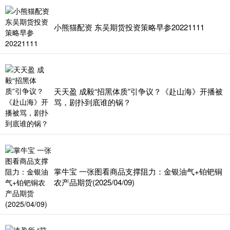
小熊猫配资 东吴期货投资策略早参20221111
天天盈 成毅“招黑体质”引争议？《赴山海》开播被
骂，剧扑到底谁的锅？
掌牛宝 一张图看商品支撑阻力：金银油气+铂钯铜
农产品期货(2025/04/09)