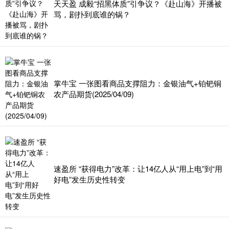
天天盈 成毅“招黑体质”引争议？《赴山海》开播被
骂，剧扑到底谁的锅？
掌牛宝 一张图看商品支撑阻力：金银油气+铂钯铜
农产品期货(2025/04/09)
速盈所 “获得电力”改革：让14亿人从“用上电”到“用
好电”发生历史性转变