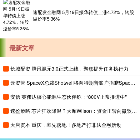
速配发金融网 5月19日振华转债上涨4.72%，转股
溢价率5.36%
最新文章
长城配资 腾讯混元3.0正式上线，聚焦提升任务执行力
云资管 SpaceX总裁Shotwell将向特朗普账户捐赠SpaceX股票
安信 英伟达核心能源生态伙伴称：“800V正常推进中”
速盈策略 芯片狂欢降温？大摩Wilson：资金正转向微软、亚马逊等AI超算巨头
大唐资本 重庆，率先落地！多地严打非法金融活动