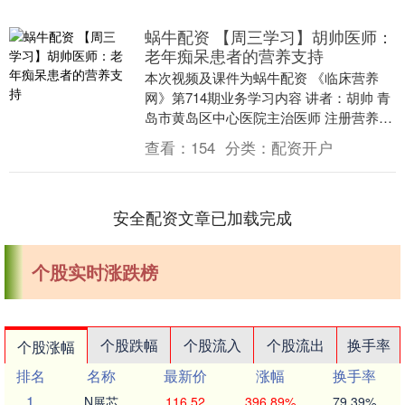
蜗牛配资 【周三学习】胡帅医师：
老年痴呆患者的营养支持
本次视频及课件为蜗牛配资 《临床营养
网》第714期业务学习内容 讲者：胡帅 青
岛市黄岛区中心医院主治医师 注册营养
师，医学硕士 社会任职：中国中医药信息
查看：
154
分类：
配资开户
学会食疗....
安全配资文章已加载完成
个股实时涨跌榜
个股跌幅
个股流入
个股流出
换手率
个股涨幅
排名
名称
最新价
涨幅
换手率
1
N展芯
116.52
396.89%
79.39%